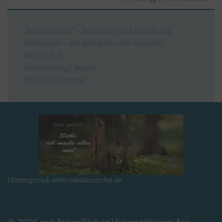
"Beruf wozu?" - Berufung und Begabung
Gemeinde - die Arche für den Gauben
Heb.13, 1-3
Geben bringt Segen
Blick nach vorne
Hintergrund: www.medienarche.de