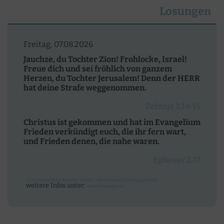
Losungen
Freitag, 07.08.2026
Jauchze, du Tochter Zion! Frohlocke, Israel!
Freue dich und sei fröhlich von ganzem
Herzen, du Tochter Jerusalem! Denn der HERR
hat deine Strafe weggenommen.
Zefanja 3,14-15
Christus ist gekommen und hat im Evangelium
Frieden verkündigt euch, die ihr fern wart,
und Frieden denen, die nahe waren.
Epheser 2,17
(c) Evangelische Brüder-Unität - Herrnhuter Brüdergemeine
weitere Infos unter:
www.losungen.de