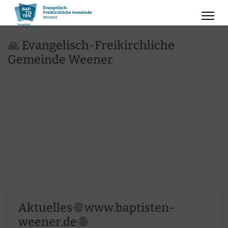
🙏 Evangelisch-Freikirchliche
Gemeinde Weener
Aktuelles 🌐 www.baptisten-
weener.de 🌐