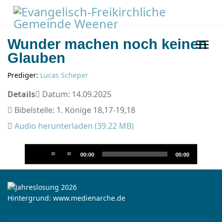
Wunder machen noch keinen
Glauben
Prediger:
Lucas Scheper
Details
Datum: 14.09.2025
Bibelstelle: 1. Könige 18,17-19,18
Audio herunterladen (
39.22 MB
)
Audio-
30
30
00:00
00:00
Player
Hintergrund: www.medienarche.de