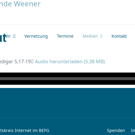
ut
Wir
Vernetzung
Termine
Medien
Kontakt
ediger 5,17-19
Audio herunterladen (
5.38 MB
)
tskreis Internet im BEFG
Spenden
I