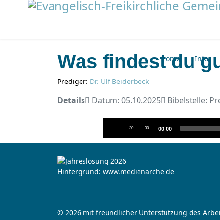
Was findest du g
Home
Infos
Prediger:
Dr. Ulf Beiderbeck
Details
Datum: 05.10.2025
Bibelstelle: Pr
Audio-
30
30
00:00
Player
Hintergrund: www.medienarche.de
© 2026 mit freundlicher Unterstützung des Arbei