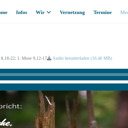
ome
Infos
Wir
Vernetzung
Termine
Me
e 8,18-22; 1. Mose 9,12-17
Audio herunterladen (
16.46 MB
)