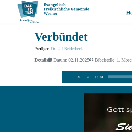
H
Verbündet
Prediger:
Dr. Ulf Beiderbeck
Details
Datum: 02.11.2025
Bibelstelle: 1. Mos
Audio-
30
30
00:00
Player