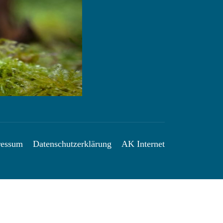
zu
erhöhen
oder
zu
verringern.
ressum
Datenschutzerklärung
AK Internet