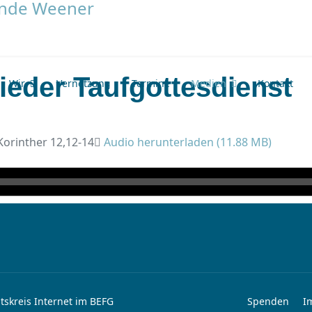
lieder Taufgottesdienst
Wir
Vernetzung
Termine
Medien
Kontakt
 Korinther 12,12-14
Audio herunterladen (
11.88 MB
)
tskreis Internet im BEFG
Spenden
I