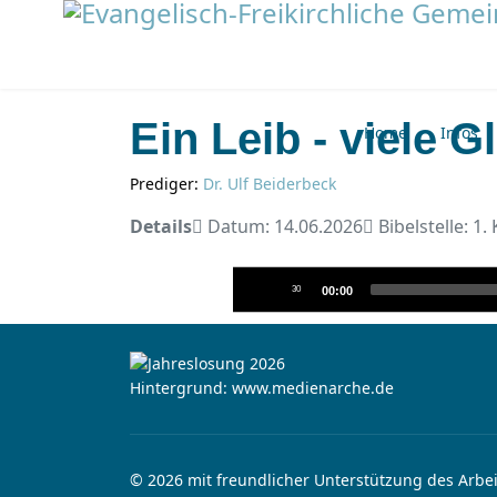
Ein Leib - viele G
Home
Infos
Prediger:
Dr. Ulf Beiderbeck
Details
Datum: 14.06.2026
Bibelstelle: 1.
Audio-
30
00:00
Player
Hintergrund: www.medienarche.de
© 2026 mit freundlicher Unterstützung des Arbei