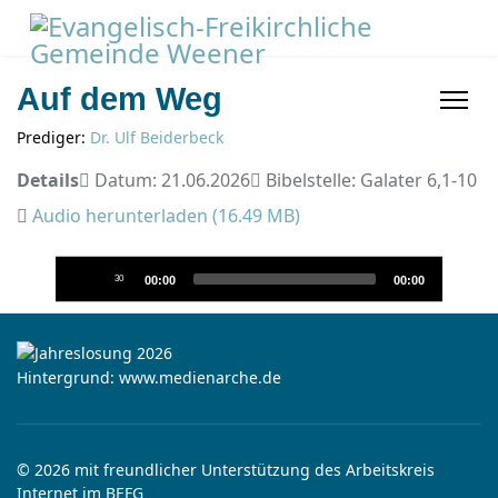
Auf dem Weg
Prediger:
Dr. Ulf Beiderbeck
Details
Datum: 21.06.2026
Bibelstelle: Galater 6,1-10
Audio herunterladen (
16.49 MB
)
Audio-
30
00:00
00:00
Player
Hintergrund: www.medienarche.de
© 2026 mit freundlicher Unterstützung des Arbeitskreis
Internet im BEFG