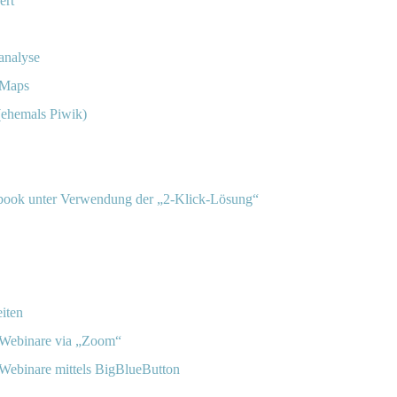
ert
analyse
 Maps
ehemals Piwik)
ebook unter Verwendung der „2-Klick-Lösung“
eiten
 Webinare via „Zoom“
Webinare mittels BigBlueButton